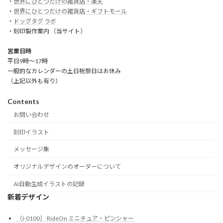
・
世界にひとつだけの雑貨店・楽天
・
世界にひとつだけの雑貨店・ギフトモール
・
ドッグタグ ラボ
・刻印製作案内 （当サイト）
営業日時
平日9時～17時
一般的なカレンダーの土日祝祭日はお休み
（上記以外も有り）
Contents
お問い合わせ
刻印イラスト
メッセージ集
オリジナルデザインのオーダーについて
AI自動生成イラストの記録
新着デザイン
（I-0100） RideOn ミニチュア・ピンシャー