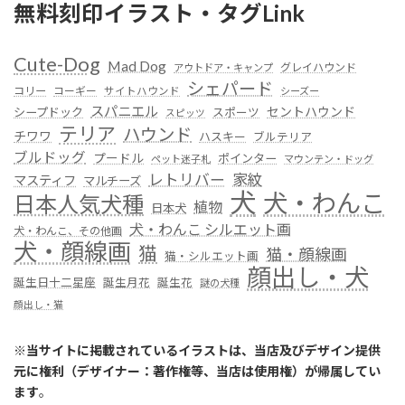
無料刻印イラスト・タグLink
Cute-Dog
Mad Dog
グレイハウンド
アウトドア・キャンプ
シェパード
コリー
コーギー
サイトハウンド
シーズー
スパニエル
セントハウンド
シープドック
スポーツ
スピッツ
テリア
ハウンド
チワワ
ハスキー
ブルテリア
ブルドッグ
プードル
ポインター
ペット迷子札
マウンテン・ドッグ
レトリバー
家紋
マスティフ
マルチーズ
犬
犬・わんこ
日本人気犬種
植物
日本犬
犬・わんこ シルエット画
犬・わんこ、その他画
犬・顔線画
猫
猫・顔線画
猫・シルエット画
顔出し・犬
誕生日十二星座
誕生月花
誕生花
謎の犬種
顔出し・猫
※
当サイトに掲載されているイラストは、当店及びデザイン提供
元に権利（デザイナー：著作権等、当店は使用権）が帰属してい
ます
。