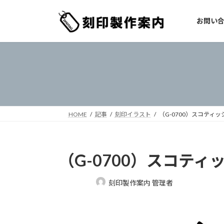
コ
ナ
ン
ビ
お問い
テ
ゲ
ン
ー
ツ
シ
へ
ョ
ス
ン
キ
に
ッ
移
プ
動
HOME
記事
刻印イラスト
（G-0700）スコティ
（G-0700）スコテ
最
刻印製作案内 管理者
終
更
新
日