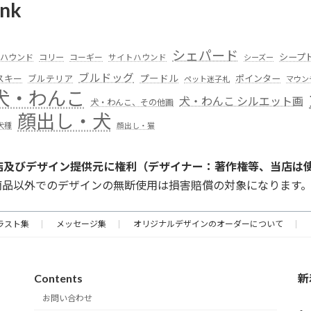
nk
シェパード
シープ
ハウンド
コリー
コーギー
サイトハウンド
シーズー
ブルドッグ
スキー
プードル
ポインター
ブルテリア
ペット迷子札
マウン
犬・わんこ
犬・わんこ シルエット画
犬・わんこ、その他画
顔出し・犬
犬種
顔出し・猫
店及びデザイン提供元に権利（デザイナー：著作権等、当店は
商品以外でのデザインの無断使用は損害賠償の対象になります
ラスト集
メッセージ集
オリジナルデザインのオーダーについて
Contents
新
お問い合わせ