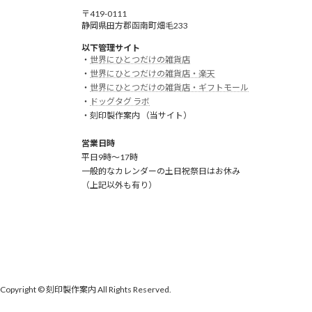
〒419-0111
静岡県田方郡函南町畑毛233
以下管理サイト
・
世界にひとつだけの雑貨店
・
世界にひとつだけの雑貨店・楽天
・
世界にひとつだけの雑貨店・ギフトモール
・
ドッグタグ ラボ
・刻印製作案内 （当サイト）
営業日時
平日9時～17時
一般的なカレンダーの土日祝祭日はお休み
（上記以外も有り）
Copyright © 刻印製作案内 All Rights Reserved.