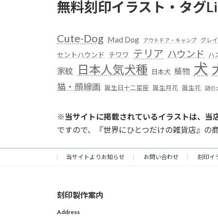
無料刻印イラスト・タグLi
Cute-Dog
Mad Dog
グレイ
アウトドア・キャンプ
テリア
ハウンド
セントハウンド
チワワ
ハ
犬
日本人気犬種
家紋
植物
日本犬
猫・顔線画
誕生日十二星座
誕生月花
誕生花
謎の
※
当サイトに掲載されているイラストは、当
ですので、『世界にひとつだけの雑貨店』の
当サイトよりお知らせ
お問い合わせ
刻印イ
刻印製作案内
Address