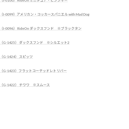
（I-0100） RideOn ミニチュア・ピンシャー
（I-0099）アメリカン・コッカースパニエル with Mad Dog
（I-0096） RideOn ダックスフンド ※ブラックタン
（G-1425） ダックスフンド ※シルエット2
（G-1424） スピッツ
（G-1423）フラットコーテッドレトリバー
（G-1422） チワワ ※スムース