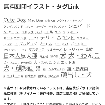
無料刻印イラスト・タグLink
Cute-Dog
Mad Dog
Ride On
アウトドア・キャンプ
シェパード
グレイハウンド
コリー
コーギー
サイトハウンド
スパニエル
シープドック
スポーツ
シーズー
スピッツ
テリア
ハウンド
セントハウンド
チワワ
ハスキー
ブルドッグ
プードル
ポインター
ブルテリア
ペット迷子札
レトリバー
家紋
マスティフ
マルチーズ
マウンテン・ドッグ
犬
犬・わんこ
日本人気犬種
植物
日本犬
犬・わんこ シルエット画
犬・わんこ、その他画
犬・顔線画
猫
猫・顔線画
猫・シルエット画
顔出し・犬
誕生日十二星座
誕生月花
誕生花
謎の犬種
※
当サイトに掲載されているイラストは、当店及びデザイン提供
元に権利（デザイナー：著作権等、当店は使用権）が帰属してい
ます
。
ですので、『世界にひとつだけの雑貨店』の商品以外でのデザイン