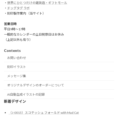
・
世界にひとつだけの雑貨店・ギフトモール
・
ドッグタグ ラボ
・刻印製作案内 （当サイト）
営業日時
平日9時～17時
一般的なカレンダーの土日祝祭日はお休み
（上記以外も有り）
Contents
お問い合わせ
刻印イラスト
メッセージ集
オリジナルデザインのオーダーについて
AI自動生成イラストの記録
新着デザイン
（J-0015）スコテッシュ フォールド with Mad Cat