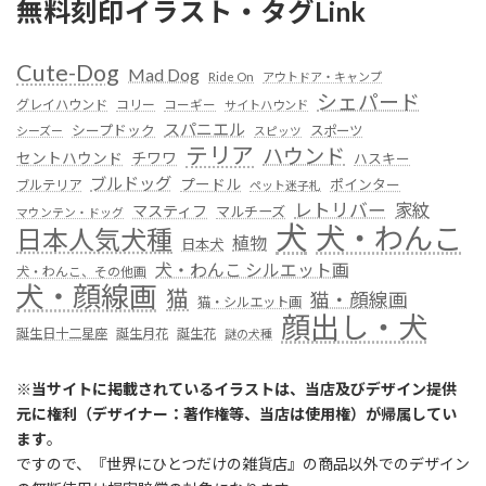
無料刻印イラスト・タグLink
Cute-Dog
Mad Dog
Ride On
アウトドア・キャンプ
シェパード
グレイハウンド
コリー
コーギー
サイトハウンド
スパニエル
シープドック
スポーツ
シーズー
スピッツ
テリア
ハウンド
セントハウンド
チワワ
ハスキー
ブルドッグ
プードル
ポインター
ブルテリア
ペット迷子札
レトリバー
家紋
マスティフ
マルチーズ
マウンテン・ドッグ
犬
犬・わんこ
日本人気犬種
植物
日本犬
犬・わんこ シルエット画
犬・わんこ、その他画
犬・顔線画
猫
猫・顔線画
猫・シルエット画
顔出し・犬
誕生日十二星座
誕生月花
誕生花
謎の犬種
※
当サイトに掲載されているイラストは、当店及びデザイン提供
元に権利（デザイナー：著作権等、当店は使用権）が帰属してい
ます
。
ですので、『世界にひとつだけの雑貨店』の商品以外でのデザイン