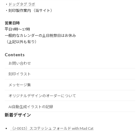
・
ドッグタグ ラボ
・刻印製作案内 （当サイト）
営業日時
平日9時～17時
一般的なカレンダーの土日祝祭日はお休み
（上記以外も有り）
Contents
お問い合わせ
刻印イラスト
メッセージ集
オリジナルデザインのオーダーについて
AI自動生成イラストの記録
新着デザイン
（J-0015）スコテッシュ フォールド with Mad Cat