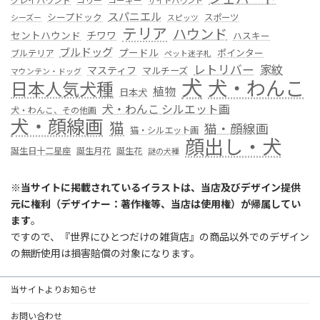
グレイハウンド
コリー
コーギー
サイトハウンド
スパニエル
シープドック
スポーツ
シーズー
スピッツ
テリア
ハウンド
セントハウンド
チワワ
ハスキー
ブルドッグ
プードル
ポインター
ブルテリア
ペット迷子札
レトリバー
家紋
マスティフ
マルチーズ
マウンテン・ドッグ
犬
犬・わんこ
日本人気犬種
植物
日本犬
犬・わんこ シルエット画
犬・わんこ、その他画
犬・顔線画
猫
猫・顔線画
猫・シルエット画
顔出し・犬
誕生日十二星座
誕生月花
誕生花
謎の犬種
※
当サイトに掲載されているイラストは、当店及びデザイン提供
元に権利（デザイナー：著作権等、当店は使用権）が帰属してい
ます
。
ですので、『世界にひとつだけの雑貨店』の商品以外でのデザイン
の無断使用は損害賠償の対象になります。
当サイトよりお知らせ
お問い合わせ