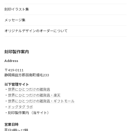
刻印イラスト集
メッセージ集
オリジナルデザインのオーダーについて
刻印製作案内
Address
〒419-0111
静岡県田方郡函南町畑毛233
以下管理サイト
・
世界にひとつだけの雑貨店
・
世界にひとつだけの雑貨店・楽天
・
世界にひとつだけの雑貨店・ギフトモール
・
ドッグタグ ラボ
・刻印製作案内 （当サイト）
営業日時
平日9時～17時