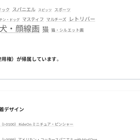
スパニエル
ドック
スポーツ
スピッツ
レトリバー
マスティフ
マルチーズ
テン・ドッグ
犬・顔線画
猫
猫・シルエット画
使用権）が帰属しています
。
。
着デザイン
（I-0100） RideOn ミニチュア・ピンシャー
（I-0099）アメリカン・コッカースパニエル with Mad Dog