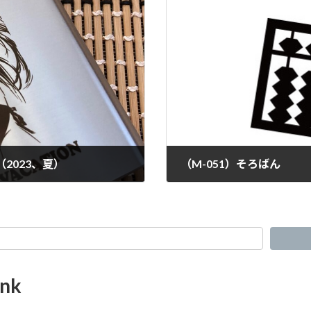
2023、夏）
（M-051）そろばん
nk