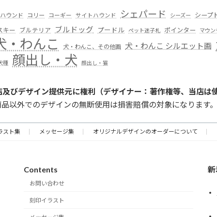
シェパード
シープ
ハウンド
コリー
コーギー
サイトハウンド
シーズー
ブルドッグ
スキー
プードル
ポインター
ブルテリア
ペット迷子札
マウン
犬・わんこ
犬・わんこ シルエット画
犬・わんこ、その他画
顔出し・犬
犬種
顔出し・猫
店及びデザイン提供元に権利（デザイナー：著作権等、当店は
商品以外でのデザインの無断使用は損害賠償の対象になります
ラスト集
メッセージ集
オリジナルデザインのオーダーについて
Contents
新
お問い合わせ
刻印イラスト