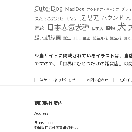
Cute-Dog
Mad Dog
グレイ
アウトドア・キャンプ
テリア
ハウンド
セントハウンド
チワワ
ハ
犬
日本人気犬種
家紋
植物
日本犬
猫・顔線画
誕生日十二星座
誕生月花
誕生花
謎の
※
当サイトに掲載されているイラストは、当
ですので、『世界にひとつだけの雑貨店』の
当サイトよりお知らせ
お問い合わせ
刻印イ
刻印製作案内
Address
〒419-0111
静岡県田方郡函南町畑毛233