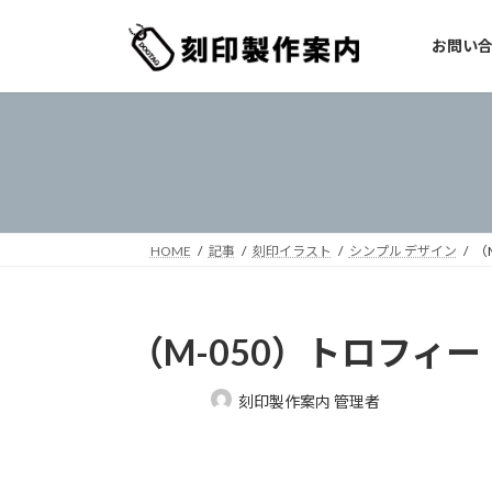
コ
ナ
ン
ビ
お問い
テ
ゲ
ン
ー
ツ
シ
へ
ョ
ス
ン
キ
に
ッ
移
プ
動
HOME
記事
刻印イラスト
シンプル デザイン
（
（M-050）トロフィー
最
刻印製作案内 管理者
終
更
新
日