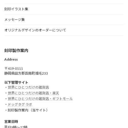
刻印イラスト集
メッセージ集
オリジナルデザインのオーダーについて
刻印製作案内
Address
〒419-0111
静岡県田方郡函南町畑毛233
以下管理サイト
・
世界にひとつだけの雑貨店
・
世界にひとつだけの雑貨店・楽天
・
世界にひとつだけの雑貨店・ギフトモール
・
ドッグタグ ラボ
・刻印製作案内 （当サイト）
営業日時
平日9時～17時