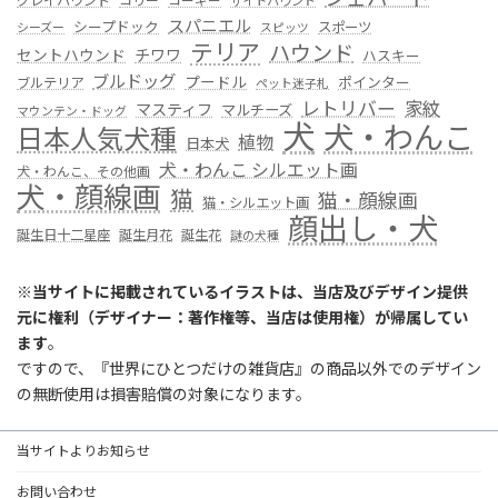
グレイハウンド
コリー
コーギー
サイトハウンド
スパニエル
シープドック
スポーツ
シーズー
スピッツ
テリア
ハウンド
セントハウンド
チワワ
ハスキー
ブルドッグ
プードル
ポインター
ブルテリア
ペット迷子札
レトリバー
家紋
マスティフ
マルチーズ
マウンテン・ドッグ
犬
犬・わんこ
日本人気犬種
植物
日本犬
犬・わんこ シルエット画
犬・わんこ、その他画
犬・顔線画
猫
猫・顔線画
猫・シルエット画
顔出し・犬
誕生日十二星座
誕生月花
誕生花
謎の犬種
※
当サイトに掲載されているイラストは、当店及びデザイン提供
元に権利（デザイナー：著作権等、当店は使用権）が帰属してい
ます
。
ですので、『世界にひとつだけの雑貨店』の商品以外でのデザイン
の無断使用は損害賠償の対象になります。
当サイトよりお知らせ
お問い合わせ