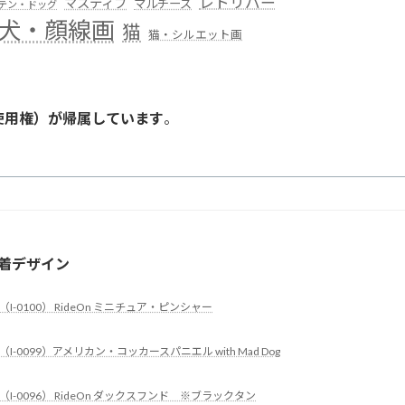
レトリバー
マスティフ
マルチーズ
テン・ドッグ
犬・顔線画
猫
猫・シルエット画
使用権）が帰属しています
。
。
着デザイン
（I-0100） RideOn ミニチュア・ピンシャー
（I-0099）アメリカン・コッカースパニエル with Mad Dog
（I-0096） RideOn ダックスフンド ※ブラックタン