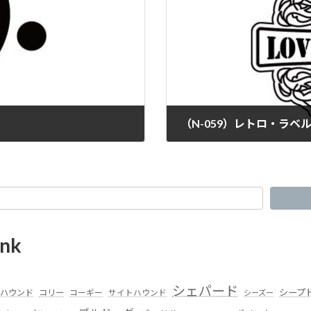
（N-059）レトロ・ラベル
nk
シェパード
シープ
ハウンド
コリー
コーギー
サイトハウンド
シーズー