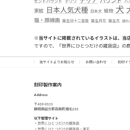
テリア
ハウンド
セントハウンド
チワワ
ハ
犬
日本人気犬種
家紋
植物
日本犬
猫・顔線画
誕生日十二星座
誕生月花
誕生花
謎の
※
当サイトに掲載されているイラストは、当
ですので、『世界にひとつだけの雑貨店』の
当サイトよりお知らせ
お問い合わせ
刻印イ
刻印製作案内
Address
〒419-0111
静岡県田方郡函南町畑毛233
以下管理サイト
・
世界にひとつだけの雑貨店
・
世界にひとつだけの雑貨店・楽天