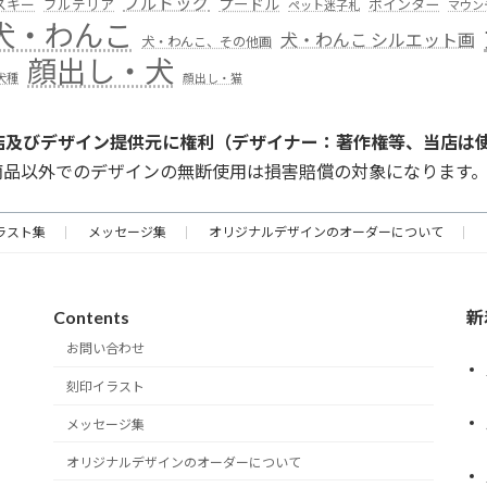
ブルドッグ
スキー
プードル
ポインター
ブルテリア
ペット迷子札
マウン
犬・わんこ
犬・わんこ シルエット画
犬・わんこ、その他画
顔出し・犬
犬種
顔出し・猫
店及びデザイン提供元に権利（デザイナー：著作権等、当店は
商品以外でのデザインの無断使用は損害賠償の対象になります
ラスト集
メッセージ集
オリジナルデザインのオーダーについて
Contents
新
お問い合わせ
刻印イラスト
メッセージ集
オリジナルデザインのオーダーについて