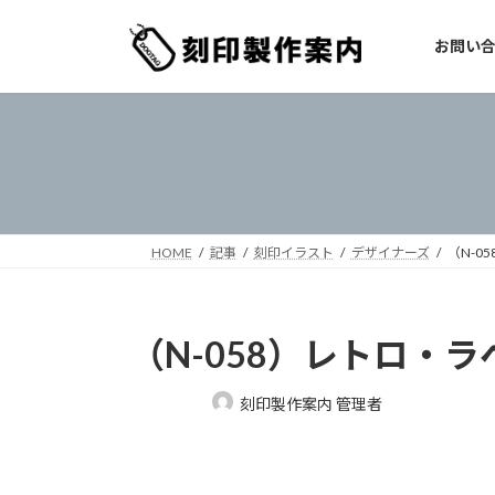
コ
ナ
ン
ビ
お問い
テ
ゲ
ン
ー
ツ
シ
へ
ョ
ス
ン
キ
に
ッ
移
プ
動
HOME
記事
刻印イラスト
デザイナーズ
（N-0
（N-058）レトロ・ラ
最
刻印製作案内 管理者
終
更
新
日