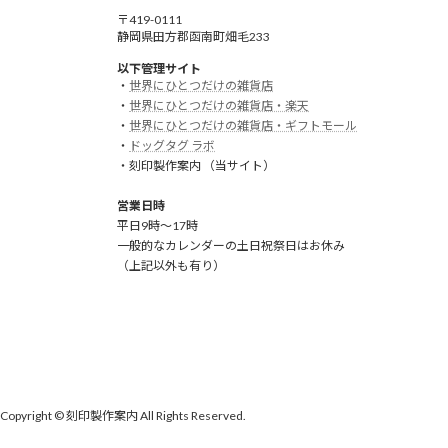
〒419-0111
静岡県田方郡函南町畑毛233
以下管理サイト
・
世界にひとつだけの雑貨店
・
世界にひとつだけの雑貨店・楽天
・
世界にひとつだけの雑貨店・ギフトモール
・
ドッグタグ ラボ
・刻印製作案内 （当サイト）
営業日時
平日9時～17時
一般的なカレンダーの土日祝祭日はお休み
（上記以外も有り）
Copyright © 刻印製作案内 All Rights Reserved.