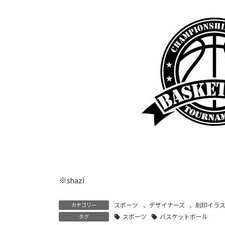
時
:
※shazi
スポーツ
、
デザイナーズ
、
刻印イラ
カテゴリー
スポーツ
バスケットボール
タグ