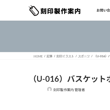
コ
ナ
ン
ビ
お問い
テ
ゲ
ン
ー
ツ
シ
へ
ョ
ス
ン
キ
に
ッ
移
プ
動
HOME
記事
刻印イラスト
スポーツ
（U-016
（U-016）バスケット
最
刻印製作案内 管理者
終
更
新
日