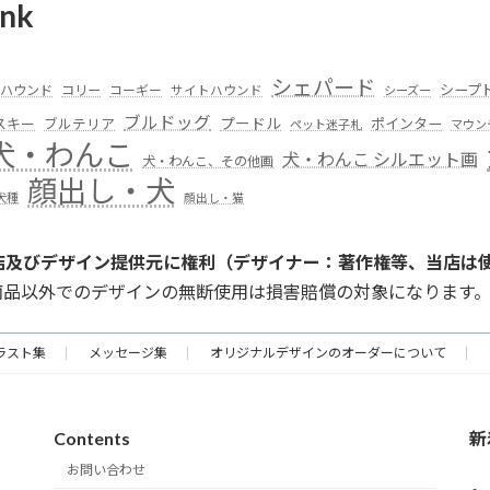
nk
シェパード
シープ
ハウンド
コリー
コーギー
サイトハウンド
シーズー
ブルドッグ
スキー
プードル
ポインター
ブルテリア
ペット迷子札
マウン
犬・わんこ
犬・わんこ シルエット画
犬・わんこ、その他画
顔出し・犬
犬種
顔出し・猫
店及びデザイン提供元に権利（デザイナー：著作権等、当店は
商品以外でのデザインの無断使用は損害賠償の対象になります
ラスト集
メッセージ集
オリジナルデザインのオーダーについて
Contents
新
お問い合わせ