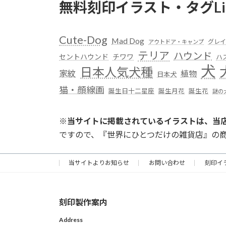
無料刻印イラスト・タグLi
Cute-Dog
Mad Dog
グレイ
アウトドア・キャンプ
テリア
ハウンド
セントハウンド
チワワ
ハ
犬
日本人気犬種
家紋
植物
日本犬
猫・顔線画
誕生日十二星座
誕生月花
誕生花
謎の
※
当サイトに掲載されているイラストは、当
ですので、『世界にひとつだけの雑貨店』の
当サイトよりお知らせ
お問い合わせ
刻印イ
刻印製作案内
Address