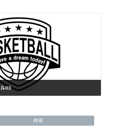
ル03
検索