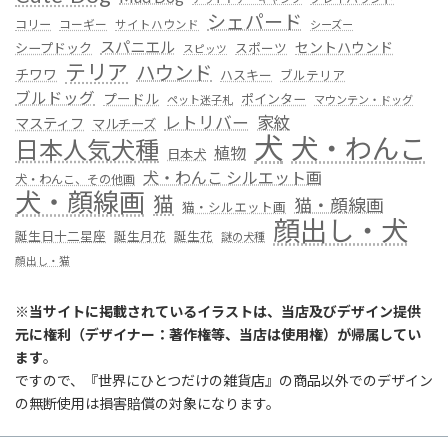
シェパード
コリー
コーギー
サイトハウンド
シーズー
スパニエル
セントハウンド
シープドック
スポーツ
スピッツ
テリア
ハウンド
チワワ
ハスキー
ブルテリア
ブルドッグ
プードル
ポインター
ペット迷子札
マウンテン・ドッグ
レトリバー
家紋
マスティフ
マルチーズ
犬
犬・わんこ
日本人気犬種
植物
日本犬
犬・わんこ シルエット画
犬・わんこ、その他画
犬・顔線画
猫
猫・顔線画
猫・シルエット画
顔出し・犬
誕生日十二星座
誕生月花
誕生花
謎の犬種
顔出し・猫
※
当サイトに掲載されているイラストは、当店及びデザイン提供
元に権利（デザイナー：著作権等、当店は使用権）が帰属してい
ます
。
ですので、『世界にひとつだけの雑貨店』の商品以外でのデザイン
の無断使用は損害賠償の対象になります。