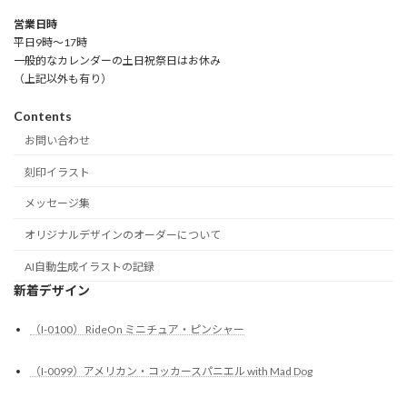
営業日時
平日9時～17時
一般的なカレンダーの土日祝祭日はお休み
（上記以外も有り）
Contents
お問い合わせ
刻印イラスト
メッセージ集
オリジナルデザインのオーダーについて
AI自動生成イラストの記録
新着デザイン
（I-0100） RideOn ミニチュア・ピンシャー
（I-0099）アメリカン・コッカースパニエル with Mad Dog