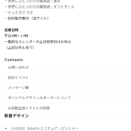
・
世界にひとつだけの雑貨店・楽天
・
世界にひとつだけの雑貨店・ギフトモール
・
ドッグタグ ラボ
・刻印製作案内 （当サイト）
営業日時
平日9時～17時
一般的なカレンダーの土日祝祭日はお休み
（上記以外も有り）
Contents
お問い合わせ
刻印イラスト
メッセージ集
オリジナルデザインのオーダーについて
AI自動生成イラストの記録
新着デザイン
（I-0100） RideOn ミニチュア・ピンシャー