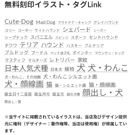
無料刻印イラスト・タグLink
Cute-Dog
Mad Dog
グレイハウンド
アウトドア・キャンプ
シェパード
コリー
コーギー
サイトハウンド
シーズー
スパニエル
セントハウンド
シープドック
スポーツ
スピッツ
テリア
ハウンド
チワワ
ハスキー
ブルテリア
ブルドッグ
プードル
ポインター
ペット迷子札
マウンテン・ドッグ
レトリバー
家紋
マスティフ
マルチーズ
犬
犬・わんこ
日本人気犬種
植物
日本犬
犬・わんこ シルエット画
犬・わんこ、その他画
犬・顔線画
猫
猫・顔線画
猫・シルエット画
顔出し・犬
誕生日十二星座
誕生月花
誕生花
謎の犬種
顔出し・猫
※
当サイトに掲載されているイラストは、当店及びデザイン提供
元に権利（デザイナー：著作権等、当店は使用権）が帰属してい
ます
。