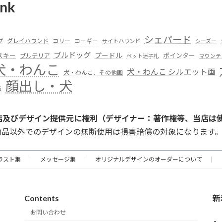
nk
シェパード
グレイハウンド
コリー
プ
コーギー
サイトハウンド
シーズー
ブルドッグ
スキー
プードル
ポインター
ブルテリア
ペット迷子札
マウンテ
犬・わんこ
犬・わんこ シルエット画
犬・わんこ、その他画
顔出し・犬
種
店及びデザイン提供元に権利（デザイナー：著作権等、当店は
商品以外でのデザインの無断使用は損害賠償の対象になります
ラスト集
メッセージ集
オリジナルデザインのオーダーについて
Contents
新
お問い合わせ