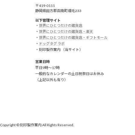
〒419-0111
静岡県田方郡函南町畑毛233
以下管理サイト
・
世界にひとつだけの雑貨店
・
世界にひとつだけの雑貨店・楽天
・
世界にひとつだけの雑貨店・ギフトモール
・
ドッグタグ ラボ
・刻印製作案内 （当サイト）
営業日時
平日9時～17時
一般的なカレンダーの土日祝祭日はお休み
（上記以外も有り）
Copyright © 刻印製作案内 All Rights Reserved.