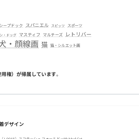
スパニエル
シープドック
スポーツ
スピッツ
レトリバー
マスティフ
マルチーズ
ン・ドッグ
犬・顔線画
猫
猫・シルエット画
使用権）が帰属しています
。
。
着デザイン
（J-0015）スコテッシュ フォールド with Mad Cat