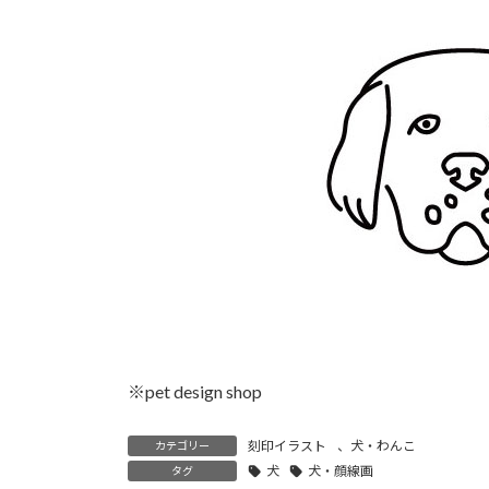
時
:
※pet design shop
刻印イラスト
、
犬・わんこ
カテゴリー
犬
犬・顔線画
タグ