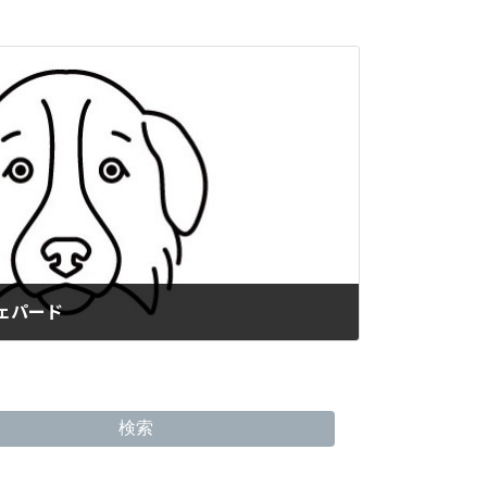
シェパード
検索