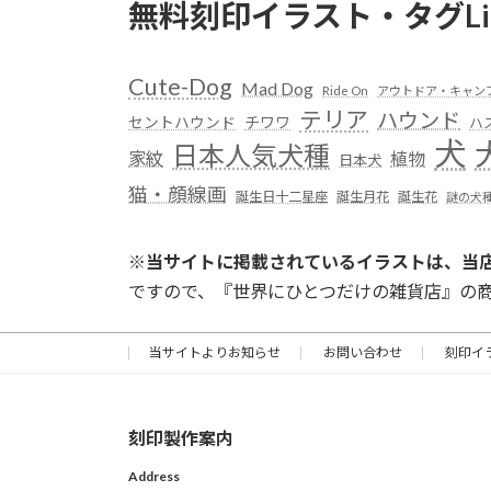
無料刻印イラスト・タグLi
Cute-Dog
Mad Dog
Ride On
アウトドア・キャン
テリア
ハウンド
セントハウンド
チワワ
ハ
犬
日本人気犬種
家紋
植物
日本犬
猫・顔線画
誕生日十二星座
誕生月花
誕生花
謎の犬
※
当サイトに掲載されているイラストは、当
ですので、『世界にひとつだけの雑貨店』の
当サイトよりお知らせ
お問い合わせ
刻印イ
刻印製作案内
Address