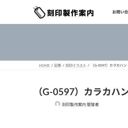
コ
ナ
ン
ビ
お問い
テ
ゲ
ン
ー
ツ
シ
へ
ョ
ス
ン
キ
に
ッ
移
プ
動
HOME
記事
刻印イラスト
（G-0597）カラカハ
（G-0597）カラカハ
最
刻印製作案内 管理者
終
更
新
日