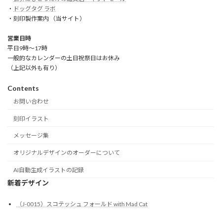
・
ドッグタグ ラボ
・刻印製作案内 （当サイト）
営業日時
平日9時～17時
一般的なカレンダーの土日祝祭日はお休み
（上記以外も有り）
Contents
お問い合わせ
刻印イラスト
メッセージ集
オリジナルデザインのオーダーについて
AI自動生成イラストの記録
新着デザイン
（J-0015）スコテッシュ フォールド with Mad Cat