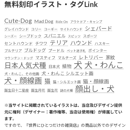
無料刻印イラスト・タグLink
Cute-Dog
Mad Dog
Ride On
アウトドア・キャンプ
シェパード
グレイハウンド
コリー
コーギー
サイトハウンド
スパニエル
シープドック
スポーツ
シーズー
スピッツ
テリア
ハウンド
セントハウンド
チワワ
ハスキー
ブルドッグ
プードル
ポインター
ブルテリア
ペット迷子札
レトリバー
家紋
マスティフ
マルチーズ
マウンテン・ドッグ
犬
犬・わんこ
日本人気犬種
植物
日本犬
犬・わんこ シルエット画
犬・わんこ、その他画
犬・顔線画
猫
猫・顔線画
猫・シルエット画
顔出し・犬
誕生日十二星座
誕生月花
誕生花
謎の犬種
※
当サイトに掲載されているイラストは、当店及びデザイン提供
元に権利（デザイナー：著作権等、当店は使用権）が帰属してい
ます
。
ですので、『世界にひとつだけの雑貨店』の商品以外でのデザイン