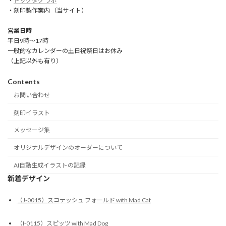
・
ドッグタグ ラボ
・刻印製作案内 （当サイト）
営業日時
平日9時～17時
一般的なカレンダーの土日祝祭日はお休み
（上記以外も有り）
Contents
お問い合わせ
刻印イラスト
メッセージ集
オリジナルデザインのオーダーについて
AI自動生成イラストの記録
新着デザイン
（J-0015）スコテッシュ フォールド with Mad Cat
（I-0115）スピッツ with Mad Dog