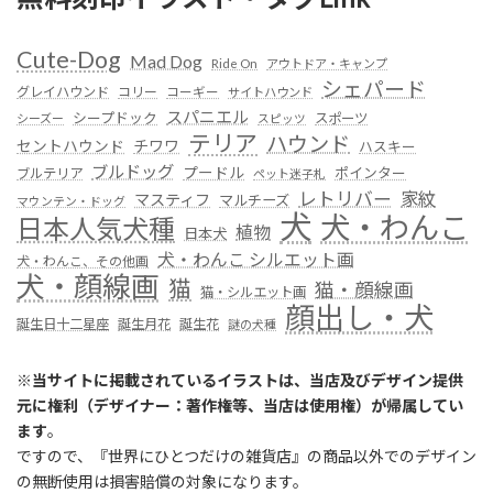
Cute-Dog
Mad Dog
Ride On
アウトドア・キャンプ
シェパード
グレイハウンド
コリー
コーギー
サイトハウンド
スパニエル
シープドック
スポーツ
シーズー
スピッツ
テリア
ハウンド
セントハウンド
チワワ
ハスキー
ブルドッグ
プードル
ポインター
ブルテリア
ペット迷子札
レトリバー
家紋
マスティフ
マルチーズ
マウンテン・ドッグ
犬
犬・わんこ
日本人気犬種
植物
日本犬
犬・わんこ シルエット画
犬・わんこ、その他画
犬・顔線画
猫
猫・顔線画
猫・シルエット画
顔出し・犬
誕生日十二星座
誕生月花
誕生花
謎の犬種
※
当サイトに掲載されているイラストは、当店及びデザイン提供
元に権利（デザイナー：著作権等、当店は使用権）が帰属してい
ます
。
ですので、『世界にひとつだけの雑貨店』の商品以外でのデザイン
の無断使用は損害賠償の対象になります。