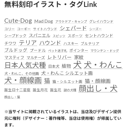
無料刻印イラスト・タグLink
Cute-Dog
Mad Dog
グレイハウンド
アウトドア・キャンプ
シェパード
コリー
コーギー
サイトハウンド
シーズー
スパニエル
セントハウンド
シープドック
スポーツ
スピッツ
テリア
ハウンド
チワワ
ハスキー
ブルテリア
ブルドッグ
プードル
ポインター
ペット迷子札
マウンテン・ドッグ
レトリバー
家紋
マスティフ
マルチーズ
犬
犬・わんこ
日本人気犬種
植物
日本犬
犬・わんこ シルエット画
犬・わんこ、その他画
犬・顔線画
猫
猫・顔線画
猫・シルエット画
顔出し・犬
誕生日十二星座
誕生月花
誕生花
謎の犬種
顔出し・猫
※
当サイトに掲載されているイラストは、当店及びデザイン提供
元に権利（デザイナー：著作権等、当店は使用権）が帰属してい
ます
。