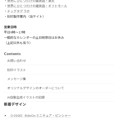
・
世界にひとつだけの雑貨店・楽天
・
世界にひとつだけの雑貨店・ギフトモール
・
ドッグタグ ラボ
・刻印製作案内 （当サイト）
営業日時
平日9時～17時
一般的なカレンダーの土日祝祭日はお休み
（上記以外も有り）
Contents
お問い合わせ
刻印イラスト
メッセージ集
オリジナルデザインのオーダーについて
AI自動生成イラストの記録
新着デザイン
（I-0100） RideOn ミニチュア・ピンシャー