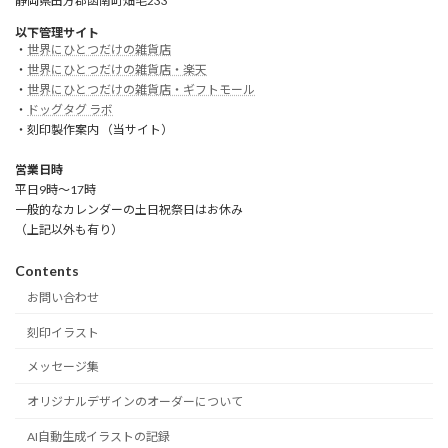
静岡県田方郡函南町畑毛233
以下管理サイト
・
世界にひとつだけの雑貨店
・
世界にひとつだけの雑貨店・楽天
・
世界にひとつだけの雑貨店・ギフトモール
・
ドッグタグ ラボ
・刻印製作案内 （当サイト）
営業日時
平日9時～17時
一般的なカレンダーの土日祝祭日はお休み
（上記以外も有り）
Contents
お問い合わせ
刻印イラスト
メッセージ集
オリジナルデザインのオーダーについて
AI自動生成イラストの記録