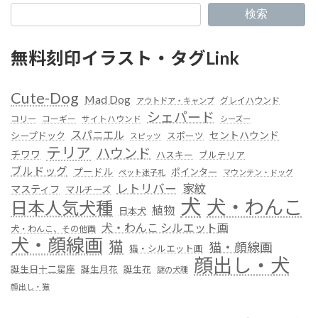
検索
無料刻印イラスト・タグLink
Cute-Dog
Mad Dog
グレイハウンド
アウトドア・キャンプ
シェパード
コリー
コーギー
サイトハウンド
シーズー
スパニエル
セントハウンド
シープドック
スポーツ
スピッツ
テリア
ハウンド
チワワ
ハスキー
ブルテリア
ブルドッグ
プードル
ポインター
ペット迷子札
マウンテン・ドッグ
レトリバー
家紋
マスティフ
マルチーズ
犬
犬・わんこ
日本人気犬種
植物
日本犬
犬・わんこ シルエット画
犬・わんこ、その他画
犬・顔線画
猫
猫・顔線画
猫・シルエット画
顔出し・犬
誕生日十二星座
誕生月花
誕生花
謎の犬種
顔出し・猫