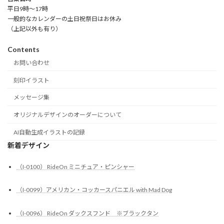
平日9時～17時
一般的なカレンダーの土日祝祭日はお休み
（上記以外も有り）
Contents
お問い合わせ
刻印イラスト
メッセージ集
オリジナルデザインのオーダーについて
AI自動生成イラストの記録
新着デザイン
（I-0100） RideOn ミニチュア・ピンシャー
（I-0099）アメリカン・コッカースパニエル with Mad Dog
（I-0096） RideOn ダックスフンド ※ブラックタン