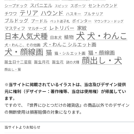
スパニエル
セントハウンド
シープドック
スポーツ
スピッツ
テリア
ハウンド
チワワ
ハスキー
ブルテリア
ブルドッグ
プードル
ポインター
ペット迷子札
マウンテン・ドッグ
レトリバー
家紋
マスティフ
マルチーズ
犬
犬・わんこ
日本人気犬種
植物
日本犬
犬・わんこ シルエット画
犬・わんこ、その他画
犬・顔線画
猫
猫・顔線画
猫・シルエット画
顔出し・犬
誕生日十二星座
誕生月花
誕生花
謎の犬種
顔出し・猫
※
当サイトに掲載されているイラストは、当店及びデザイン提供
元に権利（デザイナー：著作権等、当店は使用権）が帰属してい
ます
。
ですので、『世界にひとつだけの雑貨店』の商品以外でのデザイン
の無断使用は損害賠償の対象になります。
当サイトよりお知らせ