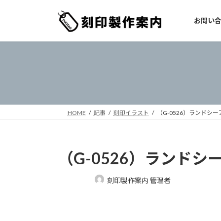
コ
ナ
ン
ビ
お問い
テ
ゲ
ン
ー
ツ
シ
へ
ョ
ス
ン
キ
に
ッ
移
プ
動
HOME
記事
刻印イラスト
（G-0526）ランドシー
（G-0526）ランドシ
最
刻印製作案内 管理者
終
更
新
日