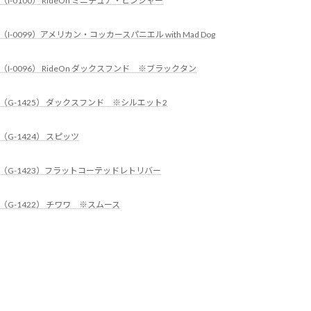
（I-0100） RideOn ミニチュア・ピンシャー
（I-0099）アメリカン・コッカースパニエル with Mad Dog
（I-0096） RideOn ダックスフンド ※ブラックタン
（G-1425） ダックスフンド ※シルエット2
（G-1424） スピッツ
（G-1423）フラットコーテッドレトリバー
（G-1422） チワワ ※スムース