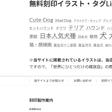
無料刻印イラスト・タグLi
Cute-Dog
Mad Dog
グレイ
アウトドア・キャンプ
テリア
ハウンド
セントハウンド
チワワ
ハ
犬
日本人気犬種
家紋
植物
日本犬
猫・顔線画
誕生日十二星座
誕生月花
誕生花
謎の
※
当サイトに掲載されているイラストは、当
ですので、『世界にひとつだけの雑貨店』の
当サイトよりお知らせ
お問い合わせ
刻印イ
刻印製作案内
Address