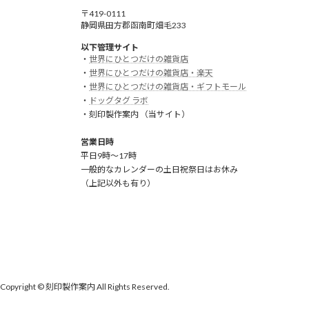
〒419-0111
静岡県田方郡函南町畑毛233
以下管理サイト
・
世界にひとつだけの雑貨店
・
世界にひとつだけの雑貨店・楽天
・
世界にひとつだけの雑貨店・ギフトモール
・
ドッグタグ ラボ
・刻印製作案内 （当サイト）
営業日時
平日9時～17時
一般的なカレンダーの土日祝祭日はお休み
（上記以外も有り）
Copyright © 刻印製作案内 All Rights Reserved.