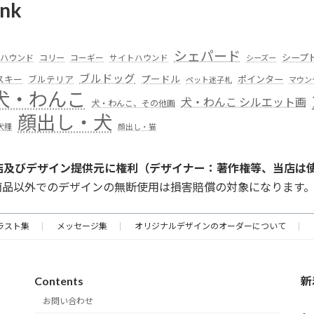
nk
シェパード
シープ
ハウンド
コリー
コーギー
サイトハウンド
シーズー
ブルドッグ
スキー
プードル
ポインター
ブルテリア
ペット迷子札
マウン
犬・わんこ
犬・わんこ シルエット画
犬・わんこ、その他画
顔出し・犬
犬種
顔出し・猫
店及びデザイン提供元に権利（デザイナー：著作権等、当店は
商品以外でのデザインの無断使用は損害賠償の対象になります
ラスト集
メッセージ集
オリジナルデザインのオーダーについて
Contents
新
お問い合わせ