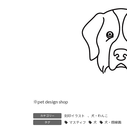
時
:
※pet design shop
刻印イラスト
、
犬・わんこ
カテゴリー
マスティフ
犬
犬・顔線画
タグ