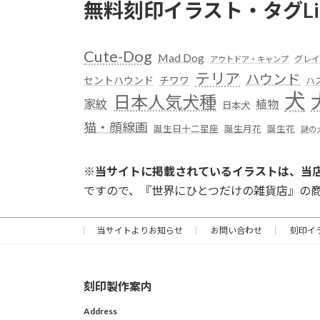
無料刻印イラスト・タグLi
Cute-Dog
Mad Dog
グレイ
アウトドア・キャンプ
テリア
ハウンド
セントハウンド
チワワ
ハ
犬
日本人気犬種
家紋
植物
日本犬
猫・顔線画
誕生日十二星座
誕生月花
誕生花
謎の
※
当サイトに掲載されているイラストは、当
ですので、『世界にひとつだけの雑貨店』の
当サイトよりお知らせ
お問い合わせ
刻印イ
刻印製作案内
Address