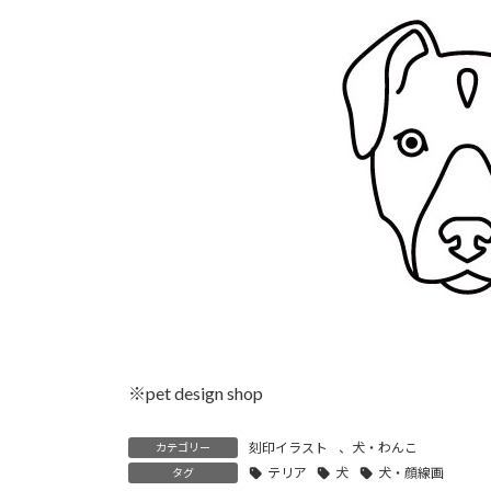
時
:
※pet design shop
刻印イラスト
、
犬・わんこ
カテゴリー
テリア
犬
犬・顔線画
タグ