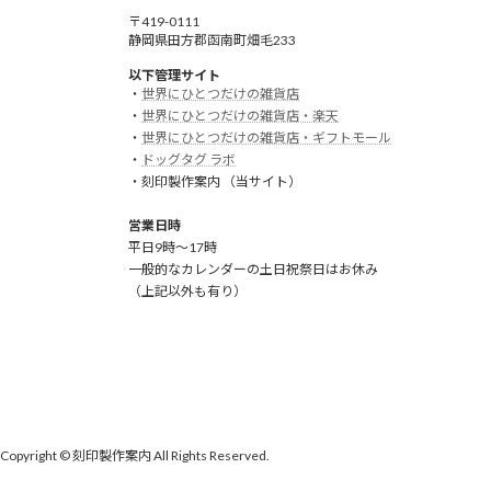
〒419-0111
静岡県田方郡函南町畑毛233
以下管理サイト
・
世界にひとつだけの雑貨店
・
世界にひとつだけの雑貨店・楽天
・
世界にひとつだけの雑貨店・ギフトモール
・
ドッグタグ ラボ
・刻印製作案内 （当サイト）
営業日時
平日9時～17時
一般的なカレンダーの土日祝祭日はお休み
（上記以外も有り）
Copyright © 刻印製作案内 All Rights Reserved.