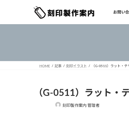
コ
ナ
ン
ビ
お問い
テ
ゲ
ン
ー
ツ
シ
へ
ョ
ス
ン
キ
に
ッ
移
プ
動
HOME
記事
刻印イラスト
（G-0511）ラット・テ
（G-0511）ラット・
最
刻印製作案内 管理者
終
更
新
日