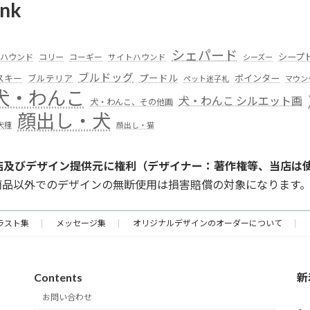
nk
シェパード
シープ
ハウンド
コリー
コーギー
サイトハウンド
シーズー
ブルドッグ
スキー
プードル
ポインター
ブルテリア
ペット迷子札
マウン
犬・わんこ
犬・わんこ シルエット画
犬・わんこ、その他画
顔出し・犬
犬種
顔出し・猫
店及びデザイン提供元に権利（デザイナー：著作権等、当店は
商品以外でのデザインの無断使用は損害賠償の対象になります
ラスト集
メッセージ集
オリジナルデザインのオーダーについて
Contents
新
お問い合わせ