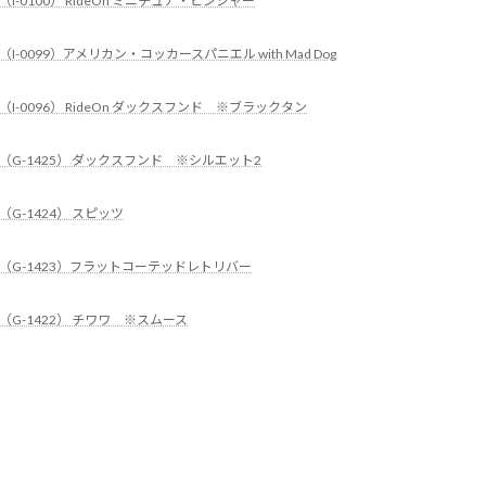
（I-0100） RideOn ミニチュア・ピンシャー
（I-0099）アメリカン・コッカースパニエル with Mad Dog
（I-0096） RideOn ダックスフンド ※ブラックタン
（G-1425） ダックスフンド ※シルエット2
（G-1424） スピッツ
（G-1423）フラットコーテッドレトリバー
（G-1422） チワワ ※スムース