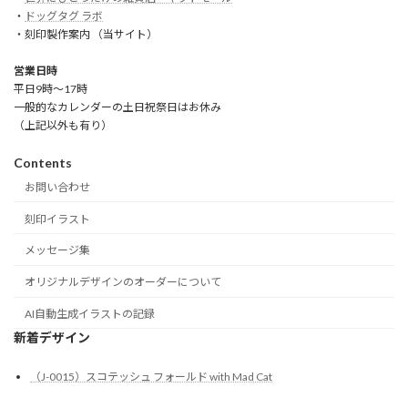
・
ドッグタグ ラボ
・刻印製作案内 （当サイト）
営業日時
平日9時～17時
一般的なカレンダーの土日祝祭日はお休み
（上記以外も有り）
Contents
お問い合わせ
刻印イラスト
メッセージ集
オリジナルデザインのオーダーについて
AI自動生成イラストの記録
新着デザイン
（J-0015）スコテッシュ フォールド with Mad Cat