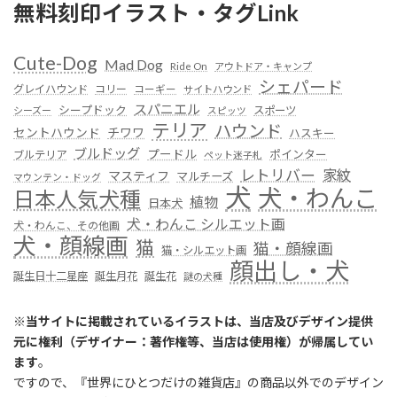
無料刻印イラスト・タグLink
Cute-Dog
Mad Dog
Ride On
アウトドア・キャンプ
シェパード
グレイハウンド
コリー
コーギー
サイトハウンド
スパニエル
シープドック
スポーツ
シーズー
スピッツ
テリア
ハウンド
セントハウンド
チワワ
ハスキー
ブルドッグ
プードル
ポインター
ブルテリア
ペット迷子札
レトリバー
家紋
マスティフ
マルチーズ
マウンテン・ドッグ
犬
犬・わんこ
日本人気犬種
植物
日本犬
犬・わんこ シルエット画
犬・わんこ、その他画
犬・顔線画
猫
猫・顔線画
猫・シルエット画
顔出し・犬
誕生日十二星座
誕生月花
誕生花
謎の犬種
※
当サイトに掲載されているイラストは、当店及びデザイン提供
元に権利（デザイナー：著作権等、当店は使用権）が帰属してい
ます
。
ですので、『世界にひとつだけの雑貨店』の商品以外でのデザイン