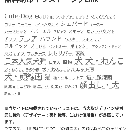
Cute-Dog
Mad Dog
グレイハウンド
アウトドア・キャンプ
シェパード
コリー
コーギー
サイトハウンド
シーズー
スパニエル
セントハウンド
シープドック
スポーツ
スピッツ
テリア
ハウンド
チワワ
ハスキー
ブルテリア
ブルドッグ
プードル
ポインター
ペット迷子札
マウンテン・ドッグ
レトリバー
家紋
マスティフ
マルチーズ
犬
犬・わんこ
日本人気犬種
植物
日本犬
犬・わんこ シルエット画
犬・わんこ、その他画
犬・顔線画
猫
猫・顔線画
猫・シルエット画
顔出し・犬
誕生日十二星座
誕生月花
誕生花
謎の犬種
顔出し・猫
※
当サイトに掲載されているイラストは、当店及びデザイン提供
元に権利（デザイナー：著作権等、当店は使用権）が帰属してい
ます
。
ですので、『世界にひとつだけの雑貨店』の商品以外でのデザイン