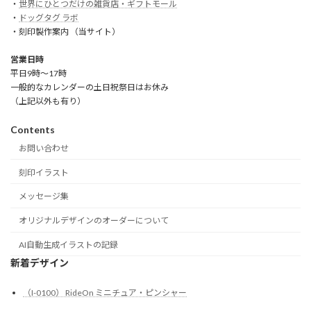
・
世界にひとつだけの雑貨店・ギフトモール
・
ドッグタグ ラボ
・刻印製作案内 （当サイト）
営業日時
平日9時～17時
一般的なカレンダーの土日祝祭日はお休み
（上記以外も有り）
Contents
お問い合わせ
刻印イラスト
メッセージ集
オリジナルデザインのオーダーについて
AI自動生成イラストの記録
新着デザイン
（I-0100） RideOn ミニチュア・ピンシャー