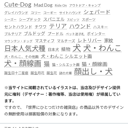
Cute-Dog
Mad Dog
Ride On
アウトドア・キャンプ
シェパード
グレイハウンド
コリー
コーギー
サイトハウンド
スパニエル
シープドック
スポーツ
シーズー
スピッツ
テリア
ハウンド
セントハウンド
チワワ
ハスキー
ブルドッグ
プードル
ポインター
ブルテリア
ペット迷子札
レトリバー
家紋
マスティフ
マルチーズ
マウンテン・ドッグ
犬
犬・わんこ
日本人気犬種
植物
日本犬
犬・わんこ シルエット画
犬・わんこ、その他画
犬・顔線画
猫
猫・顔線画
猫・シルエット画
顔出し・犬
誕生日十二星座
誕生月花
誕生花
謎の犬種
※
当サイトに掲載されているイラストは、当店及びデザイン提供
元に権利（デザイナー：著作権等、当店は使用権）が帰属してい
ます
。
ですので、『世界にひとつだけの雑貨店』の商品以外でのデザイン
の無断使用は損害賠償の対象になります。