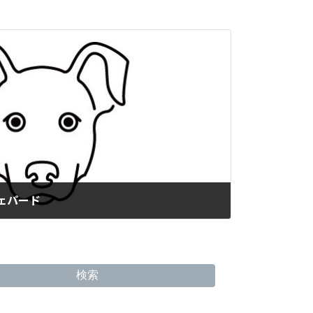
シェパード
検索