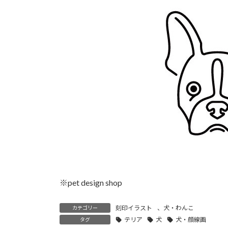
時
:
※pet design shop
刻印イラスト
、
犬・わんこ
カテゴリー
テリア
犬
犬・顔線画
タグ