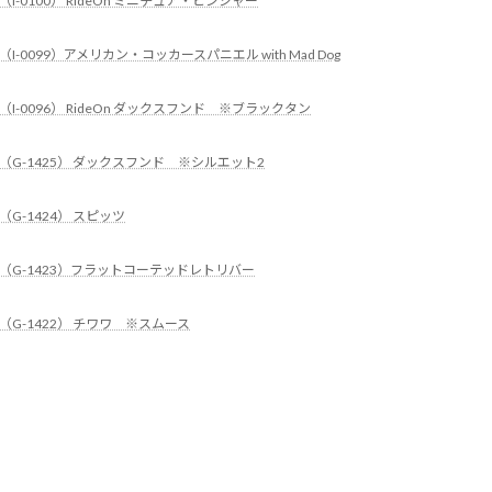
（I-0100） RideOn ミニチュア・ピンシャー
（I-0099）アメリカン・コッカースパニエル with Mad Dog
（I-0096） RideOn ダックスフンド ※ブラックタン
（G-1425） ダックスフンド ※シルエット2
（G-1424） スピッツ
（G-1423）フラットコーテッドレトリバー
（G-1422） チワワ ※スムース