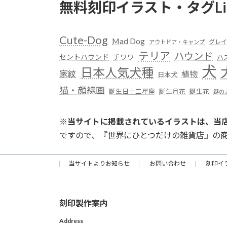
無料刻印イラスト・タグLi
Cute-Dog
Mad Dog
グレイ
アウトドア・キャンプ
テリア
ハウンド
セントハウンド
チワワ
ハ
犬
日本人気犬種
家紋
植物
日本犬
猫・顔線画
誕生日十二星座
誕生月花
誕生花
謎の
※
当サイトに掲載されているイラストは、当
ですので、『世界にひとつだけの雑貨店』の
当サイトよりお知らせ
お問い合わせ
刻印イ
刻印製作案内
Address