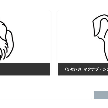
（G-0373）マクナブ・