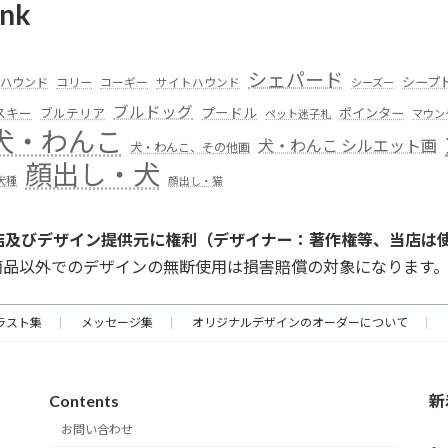
nk
シェパード
シープ
ハウンド
コリー
コーギー
サイトハウンド
シーズー
ブルドッグ
スキー
プードル
ポインター
ブルテリア
ペット迷子札
マウン
犬・わんこ
犬・わんこ シルエット画
犬・わんこ、その他画
顔出し・犬
犬種
顔出し・猫
店及びデザイン提供元に権利（デザイナー：著作権等、当店は
商品以外でのデザインの無断使用は損害賠償の対象になります
ラスト集
メッセージ集
オリジナルデザインのオーダーについて
Contents
新
お問い合わせ