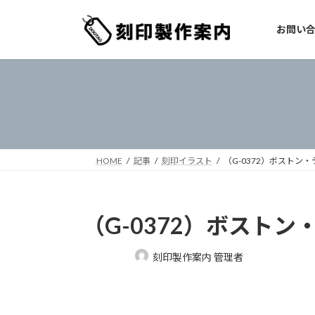
コ
ナ
ン
ビ
お問い
テ
ゲ
ン
ー
ツ
シ
へ
ョ
ス
ン
キ
に
ッ
移
プ
動
HOME
記事
刻印イラスト
（G-0372）ボストン
（G-0372）ボストン
最
刻印製作案内 管理者
終
更
新
日