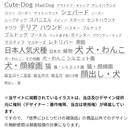
Cute-Dog
Mad Dog
グレイハウンド
アウトドア・キャンプ
シェパード
コリー
コーギー
サイトハウンド
シーズー
スパニエル
セントハウンド
シープドック
スポーツ
スピッツ
テリア
ハウンド
チワワ
ハスキー
ブルテリア
ブルドッグ
プードル
ポインター
ペット迷子札
マウンテン・ドッグ
レトリバー
家紋
マスティフ
マルチーズ
犬
犬・わんこ
日本人気犬種
植物
日本犬
犬・わんこ シルエット画
犬・わんこ、その他画
犬・顔線画
猫
猫・顔線画
猫・シルエット画
顔出し・犬
誕生日十二星座
誕生月花
誕生花
謎の犬種
顔出し・猫
※
当サイトに掲載されているイラストは、当店及びデザイン提供
元に権利（デザイナー：著作権等、当店は使用権）が帰属してい
ます
。
ですので、『世界にひとつだけの雑貨店』の商品以外でのデザイン
の無断使用は損害賠償の対象になります。