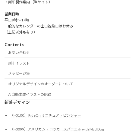
・刻印製作案内 （当サイト）
営業日時
平日9時～17時
一般的なカレンダーの土日祝祭日はお休み
（上記以外も有り）
Contents
お問い合わせ
刻印イラスト
メッセージ集
オリジナルデザインのオーダーについて
AI自動生成イラストの記録
新着デザイン
（I-0100） RideOn ミニチュア・ピンシャー
（I-0099）アメリカン・コッカースパニエル with Mad Dog