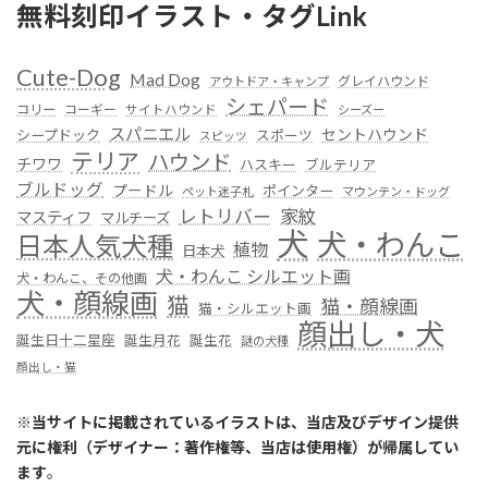
無料刻印イラスト・タグLink
Cute-Dog
Mad Dog
グレイハウンド
アウトドア・キャンプ
シェパード
コリー
コーギー
サイトハウンド
シーズー
スパニエル
セントハウンド
シープドック
スポーツ
スピッツ
テリア
ハウンド
チワワ
ハスキー
ブルテリア
ブルドッグ
プードル
ポインター
ペット迷子札
マウンテン・ドッグ
レトリバー
家紋
マスティフ
マルチーズ
犬
犬・わんこ
日本人気犬種
植物
日本犬
犬・わんこ シルエット画
犬・わんこ、その他画
犬・顔線画
猫
猫・顔線画
猫・シルエット画
顔出し・犬
誕生日十二星座
誕生月花
誕生花
謎の犬種
顔出し・猫
※
当サイトに掲載されているイラストは、当店及びデザイン提供
元に権利（デザイナー：著作権等、当店は使用権）が帰属してい
ます
。