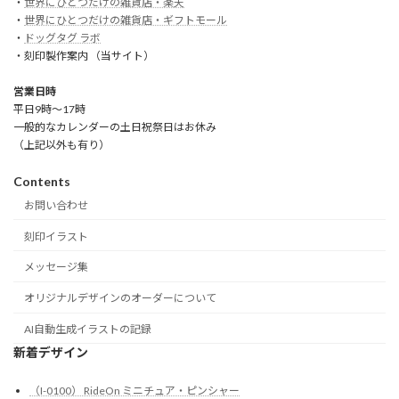
・
世界にひとつだけの雑貨店・楽天
・
世界にひとつだけの雑貨店・ギフトモール
・
ドッグタグ ラボ
・刻印製作案内 （当サイト）
営業日時
平日9時～17時
一般的なカレンダーの土日祝祭日はお休み
（上記以外も有り）
Contents
お問い合わせ
刻印イラスト
メッセージ集
オリジナルデザインのオーダーについて
AI自動生成イラストの記録
新着デザイン
（I-0100） RideOn ミニチュア・ピンシャー