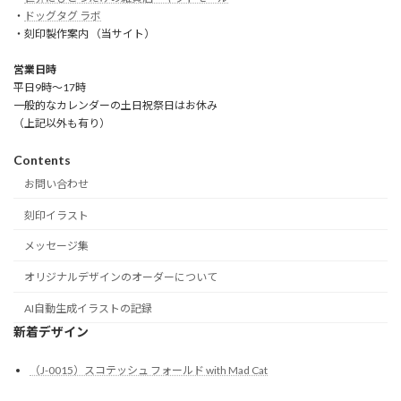
・
ドッグタグ ラボ
・刻印製作案内 （当サイト）
営業日時
平日9時～17時
一般的なカレンダーの土日祝祭日はお休み
（上記以外も有り）
Contents
お問い合わせ
刻印イラスト
メッセージ集
オリジナルデザインのオーダーについて
AI自動生成イラストの記録
新着デザイン
（J-0015）スコテッシュ フォールド with Mad Cat