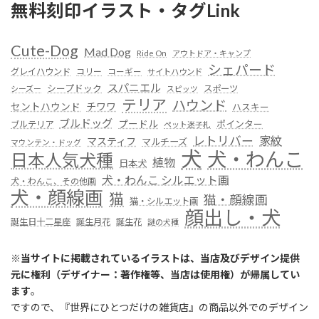
無料刻印イラスト・タグLink
Cute-Dog
Mad Dog
Ride On
アウトドア・キャンプ
シェパード
グレイハウンド
コリー
コーギー
サイトハウンド
スパニエル
シープドック
スポーツ
シーズー
スピッツ
テリア
ハウンド
セントハウンド
チワワ
ハスキー
ブルドッグ
プードル
ポインター
ブルテリア
ペット迷子札
レトリバー
家紋
マスティフ
マルチーズ
マウンテン・ドッグ
犬
犬・わんこ
日本人気犬種
植物
日本犬
犬・わんこ シルエット画
犬・わんこ、その他画
犬・顔線画
猫
猫・顔線画
猫・シルエット画
顔出し・犬
誕生日十二星座
誕生月花
誕生花
謎の犬種
※
当サイトに掲載されているイラストは、当店及びデザイン提供
元に権利（デザイナー：著作権等、当店は使用権）が帰属してい
ます
。
ですので、『世界にひとつだけの雑貨店』の商品以外でのデザイン