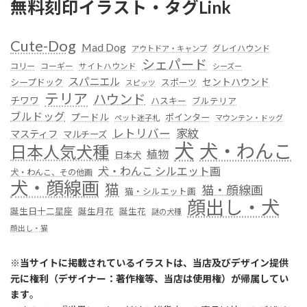
無料刻印イラスト・タグLink
Cute-Dog
Mad Dog
グレイハウンド
アウトドア・キャンプ
シェパード
コリー
コーギー
サイトハウンド
シーズー
スパニエル
セントハウンド
シープドック
スポーツ
スピッツ
テリア
ハウンド
チワワ
ハスキー
ブルテリア
ブルドッグ
プードル
ポインター
ペット迷子札
マウンテン・ドッグ
レトリバー
家紋
マスティフ
マルチーズ
犬
犬・わんこ
日本人気犬種
植物
日本犬
犬・わんこ シルエット画
犬・わんこ、その他画
犬・顔線画
猫
猫・顔線画
猫・シルエット画
顔出し・犬
誕生日十二星座
誕生月花
誕生花
謎の犬種
顔出し・猫
※
当サイトに掲載されているイラストは、当店及びデザイン提供
元に権利（デザイナー：著作権等、当店は使用権）が帰属してい
ます
。