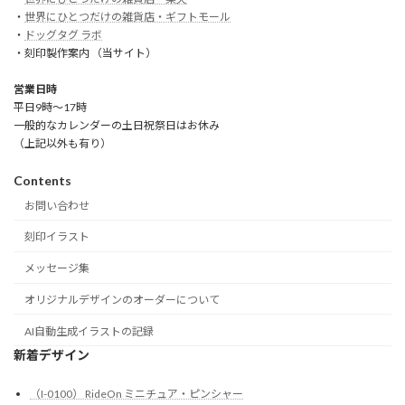
・
世界にひとつだけの雑貨店・ギフトモール
・
ドッグタグ ラボ
・刻印製作案内 （当サイト）
営業日時
平日9時～17時
一般的なカレンダーの土日祝祭日はお休み
（上記以外も有り）
Contents
お問い合わせ
刻印イラスト
メッセージ集
オリジナルデザインのオーダーについて
AI自動生成イラストの記録
新着デザイン
（I-0100） RideOn ミニチュア・ピンシャー