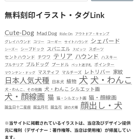
無料刻印イラスト・タグLink
Cute-Dog
Mad Dog
Ride On
アウトドア・キャンプ
シェパード
グレイハウンド
コリー
コーギー
サイトハウンド
スパニエル
シープドック
スポーツ
シーズー
スピッツ
テリア
ハウンド
セントハウンド
チワワ
ハスキー
ブルドッグ
プードル
ポインター
ブルテリア
ペット迷子札
レトリバー
家紋
マスティフ
マルチーズ
マウンテン・ドッグ
犬
犬・わんこ
日本人気犬種
植物
日本犬
犬・わんこ シルエット画
犬・わんこ、その他画
犬・顔線画
猫
猫・顔線画
猫・シルエット画
顔出し・犬
誕生日十二星座
誕生月花
誕生花
謎の犬種
※
当サイトに掲載されているイラストは、当店及びデザイン提供
元に権利（デザイナー：著作権等、当店は使用権）が帰属してい
ます
。