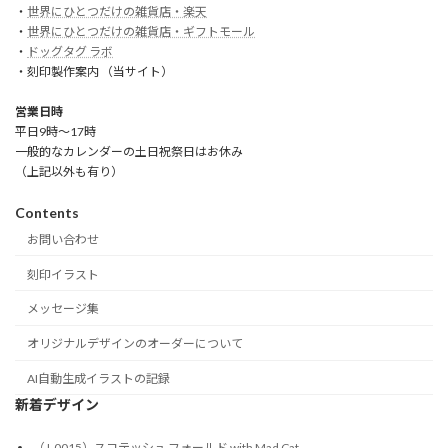
・
世界にひとつだけの雑貨店・楽天
・
世界にひとつだけの雑貨店・ギフトモール
・
ドッグタグ ラボ
・刻印製作案内 （当サイト）
営業日時
平日9時～17時
一般的なカレンダーの土日祝祭日はお休み
（上記以外も有り）
Contents
お問い合わせ
刻印イラスト
メッセージ集
オリジナルデザインのオーダーについて
AI自動生成イラストの記録
新着デザイン
（J-0015）スコテッシュ フォールド with Mad Cat