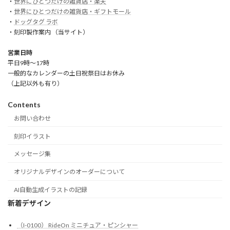
・
世界にひとつだけの雑貨店・楽天
・
世界にひとつだけの雑貨店・ギフトモール
・
ドッグタグ ラボ
・刻印製作案内 （当サイト）
営業日時
平日9時～17時
一般的なカレンダーの土日祝祭日はお休み
（上記以外も有り）
Contents
お問い合わせ
刻印イラスト
メッセージ集
オリジナルデザインのオーダーについて
AI自動生成イラストの記録
新着デザイン
（I-0100） RideOn ミニチュア・ピンシャー