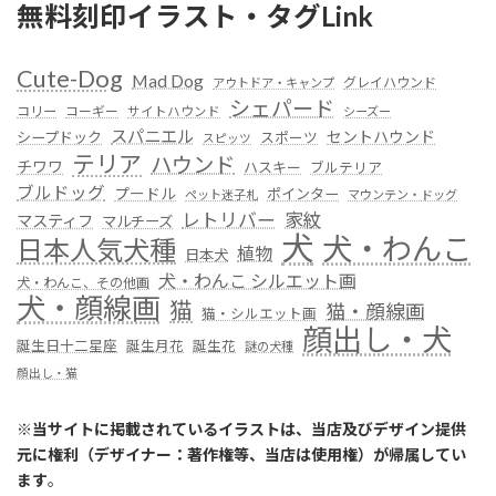
無料刻印イラスト・タグLink
Cute-Dog
Mad Dog
グレイハウンド
アウトドア・キャンプ
シェパード
コリー
コーギー
サイトハウンド
シーズー
スパニエル
セントハウンド
シープドック
スポーツ
スピッツ
テリア
ハウンド
チワワ
ハスキー
ブルテリア
ブルドッグ
プードル
ポインター
ペット迷子札
マウンテン・ドッグ
レトリバー
家紋
マスティフ
マルチーズ
犬
犬・わんこ
日本人気犬種
植物
日本犬
犬・わんこ シルエット画
犬・わんこ、その他画
犬・顔線画
猫
猫・顔線画
猫・シルエット画
顔出し・犬
誕生日十二星座
誕生月花
誕生花
謎の犬種
顔出し・猫
※
当サイトに掲載されているイラストは、当店及びデザイン提供
元に権利（デザイナー：著作権等、当店は使用権）が帰属してい
ます
。