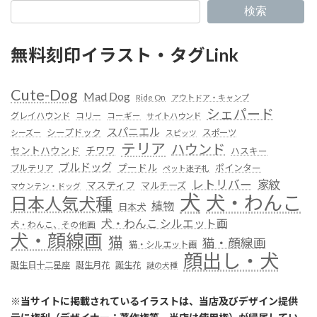
検索
無料刻印イラスト・タグLink
Cute-Dog
Mad Dog
Ride On
アウトドア・キャンプ
シェパード
グレイハウンド
コリー
コーギー
サイトハウンド
スパニエル
シープドック
スポーツ
シーズー
スピッツ
テリア
ハウンド
セントハウンド
チワワ
ハスキー
ブルドッグ
プードル
ポインター
ブルテリア
ペット迷子札
レトリバー
家紋
マスティフ
マルチーズ
マウンテン・ドッグ
犬
犬・わんこ
日本人気犬種
植物
日本犬
犬・わんこ シルエット画
犬・わんこ、その他画
犬・顔線画
猫
猫・顔線画
猫・シルエット画
顔出し・犬
誕生日十二星座
誕生月花
誕生花
謎の犬種
※
当サイトに掲載されているイラストは、当店及びデザイン提供