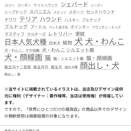
シェパード
コリー
コーギー
サイトハウンド
シーズー
スパニエル
セントハウンド
シープドック
スポーツ
スピッツ
テリア
ハウンド
チワワ
ハスキー
ブルテリア
ブルドッグ
プードル
ポインター
ペット迷子札
マウンテン・ドッグ
レトリバー
家紋
マスティフ
マルチーズ
犬
犬・わんこ
日本人気犬種
植物
日本犬
犬・わんこ シルエット画
犬・わんこ、その他画
犬・顔線画
猫
猫・顔線画
猫・シルエット画
顔出し・犬
誕生日十二星座
誕生月花
誕生花
謎の犬種
顔出し・猫
※
当サイトに掲載されているイラストは、当店及びデザイン提供
元に権利（デザイナー：著作権等、当店は使用権）が帰属してい
ます
。
ですので、『世界にひとつだけの雑貨店』の商品以外でのデザイン
の無断使用は損害賠償の対象になります。
当サイトよりお知らせ