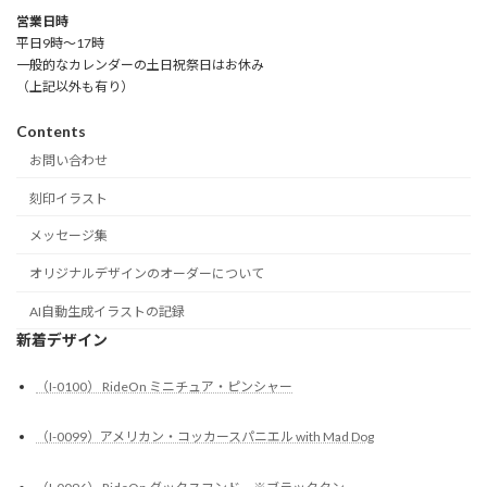
営業日時
平日9時～17時
一般的なカレンダーの土日祝祭日はお休み
（上記以外も有り）
Contents
お問い合わせ
刻印イラスト
メッセージ集
オリジナルデザインのオーダーについて
AI自動生成イラストの記録
新着デザイン
（I-0100） RideOn ミニチュア・ピンシャー
（I-0099）アメリカン・コッカースパニエル with Mad Dog