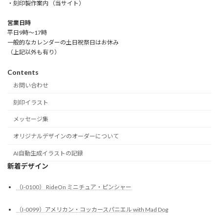
・刻印製作案内 （当サイト）
営業日時
平日9時～17時
一般的なカレンダーの土日祝祭日はお休み
（上記以外も有り）
Contents
お問い合わせ
刻印イラスト
メッセージ集
オリジナルデザインのオーダーについて
AI自動生成イラストの記録
新着デザイン
（I-0100） RideOn ミニチュア・ピンシャー
（I-0099）アメリカン・コッカースパニエル with Mad Dog