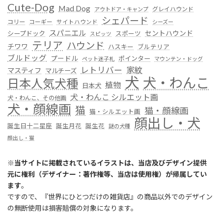
Cute-Dog
Mad Dog
グレイハウンド
アウトドア・キャンプ
シェパード
コリー
コーギー
サイトハウンド
シーズー
スパニエル
セントハウンド
シープドック
スポーツ
スピッツ
テリア
ハウンド
チワワ
ハスキー
ブルテリア
ブルドッグ
プードル
ポインター
ペット迷子札
マウンテン・ドッグ
レトリバー
家紋
マスティフ
マルチーズ
犬
犬・わんこ
日本人気犬種
植物
日本犬
犬・わんこ シルエット画
犬・わんこ、その他画
犬・顔線画
猫
猫・顔線画
猫・シルエット画
顔出し・犬
誕生日十二星座
誕生月花
誕生花
謎の犬種
顔出し・猫
※
当サイトに掲載されているイラストは、当店及びデザイン提供
元に権利（デザイナー：著作権等、当店は使用権）が帰属してい
ます
。
ですので、『世界にひとつだけの雑貨店』の商品以外でのデザイン
の無断使用は損害賠償の対象になります。