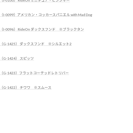
（I-0100） RideOn ミニチュア・ピンシャー
（I-0099）アメリカン・コッカースパニエル with Mad Dog
（I-0096） RideOn ダックスフンド ※ブラックタン
（G-1425） ダックスフンド ※シルエット2
（G-1424） スピッツ
（G-1423）フラットコーテッドレトリバー
（G-1422） チワワ ※スムース