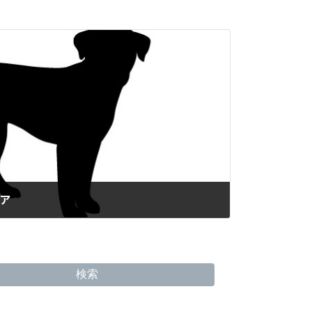
リア
検索