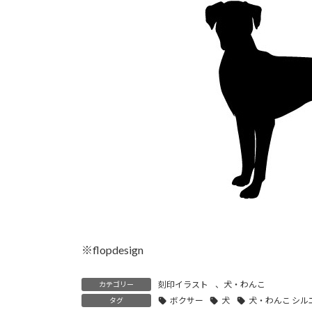
時
:
※flopdesign
刻印イラスト
、
犬・わんこ
カテゴリー
ボクサー
犬
犬・わんこ シル
タグ