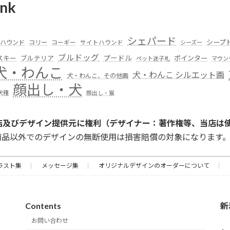
nk
シェパード
シープ
ハウンド
コリー
コーギー
サイトハウンド
シーズー
ブルドッグ
スキー
プードル
ポインター
ブルテリア
ペット迷子札
マウン
犬・わんこ
犬・わんこ シルエット画
犬・わんこ、その他画
顔出し・犬
犬種
顔出し・猫
店及びデザイン提供元に権利（デザイナー：著作権等、当店は
商品以外でのデザインの無断使用は損害賠償の対象になります
ラスト集
メッセージ集
オリジナルデザインのオーダーについて
Contents
新
お問い合わせ