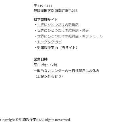
〒419-0111
静岡県田方郡函南町畑毛233
以下管理サイト
・
世界にひとつだけの雑貨店
・
世界にひとつだけの雑貨店・楽天
・
世界にひとつだけの雑貨店・ギフトモール
・
ドッグタグ ラボ
・刻印製作案内 （当サイト）
営業日時
平日9時～17時
一般的なカレンダーの土日祝祭日はお休み
（上記以外も有り）
Copyright © 刻印製作案内 All Rights Reserved.