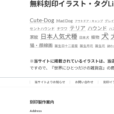
無料刻印イラスト・タグLi
Cute-Dog
Mad Dog
グレイ
アウトドア・キャンプ
テリア
ハウンド
セントハウンド
チワワ
ハ
犬
日本人気犬種
家紋
植物
日本犬
猫・顔線画
誕生日十二星座
誕生月花
誕生花
謎の
※
当サイトに掲載されているイラストは、当
ですので、『世界にひとつだけの雑貨店』の
当サイトよりお知らせ
お問い合わせ
刻印イ
刻印製作案内
Address