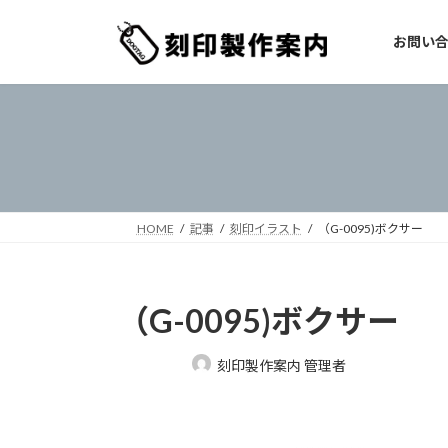
コ
ナ
ン
ビ
お問い
テ
ゲ
ン
ー
ツ
シ
へ
ョ
ス
ン
キ
に
ッ
移
プ
動
HOME
記事
刻印イラスト
（G-0095)ボクサー
（G-0095)ボクサー
最
刻印製作案内 管理者
終
更
新
日