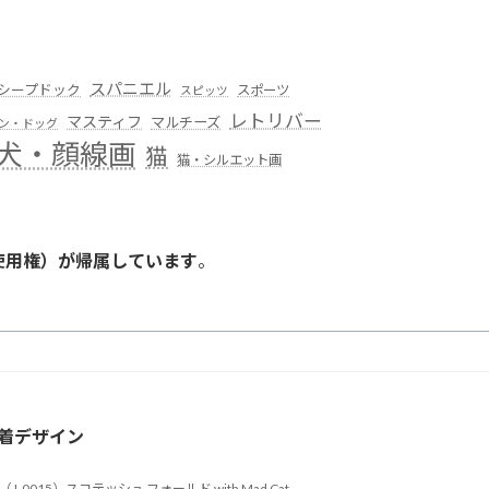
スパニエル
シープドック
スポーツ
スピッツ
レトリバー
マスティフ
マルチーズ
ン・ドッグ
犬・顔線画
猫
猫・シルエット画
使用権）が帰属しています
。
。
着デザイン
（J-0015）スコテッシュ フォールド with Mad Cat