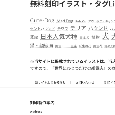
無料刻印イラスト・タグLi
Cute-Dog
Mad Dog
Ride On
アウトドア・キャン
テリア
ハウンド
セントハウンド
チワワ
ハ
犬
日本人気犬種
家紋
植物
日本犬
猫・顔線画
誕生日十二星座
誕生月花
誕生花
謎の犬
※
当サイトに掲載されているイラストは、当
ですので、『世界にひとつだけの雑貨店』の
当サイトよりお知らせ
お問い合わせ
刻印イ
刻印製作案内
Address