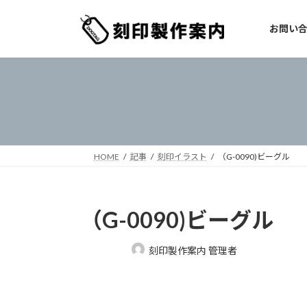
コ
ナ
ン
ビ
お問い
テ
ゲ
ン
ー
ツ
シ
へ
ョ
ス
ン
キ
に
ッ
移
プ
動
HOME
記事
刻印イラスト
（G-0090)ビーグル
（G-0090)ビーグル
最
刻印製作案内 管理者
終
更
新
日