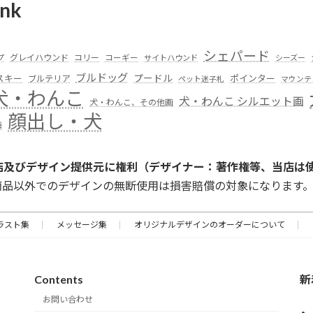
nk
シェパード
グレイハウンド
コリー
プ
コーギー
サイトハウンド
シーズー
ブルドッグ
スキー
プードル
ポインター
ブルテリア
ペット迷子札
マウンテ
犬・わんこ
犬・わんこ シルエット画
犬・わんこ、その他画
顔出し・犬
種
店及びデザイン提供元に権利（デザイナー：著作権等、当店は
商品以外でのデザインの無断使用は損害賠償の対象になります
ラスト集
メッセージ集
オリジナルデザインのオーダーについて
Contents
新
お問い合わせ