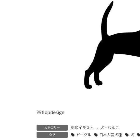
時
:
※flopdesign
刻印イラスト
、
犬・わんこ
カテゴリー
ビーグル
日本人気犬種
犬
タグ