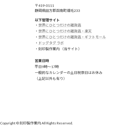
〒419-0111
静岡県田方郡函南町畑毛233
以下管理サイト
・
世界にひとつだけの雑貨店
・
世界にひとつだけの雑貨店・楽天
・
世界にひとつだけの雑貨店・ギフトモール
・
ドッグタグ ラボ
・刻印製作案内 （当サイト）
営業日時
平日9時～17時
一般的なカレンダーの土日祝祭日はお休み
（上記以外も有り）
Copyright © 刻印製作案内 All Rights Reserved.