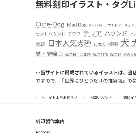
無料刻印イラスト・タグLi
Cute-Dog
Mad Dog
Ride On
アウトドア・キャン
テリア
ハウンド
セントハウンド
チワワ
ハ
犬
日本人気犬種
家紋
植物
日本犬
猫・顔線画
誕生日十二星座
誕生月花
誕生花
謎の犬
※
当サイトに掲載されているイラストは、当
ですので、『世界にひとつだけの雑貨店』の
当サイトよりお知らせ
お問い合わせ
刻印イ
刻印製作案内
Address