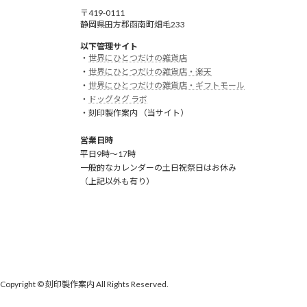
〒419-0111
静岡県田方郡函南町畑毛233
以下管理サイト
・
世界にひとつだけの雑貨店
・
世界にひとつだけの雑貨店・楽天
・
世界にひとつだけの雑貨店・ギフトモール
・
ドッグタグ ラボ
・刻印製作案内 （当サイト）
営業日時
平日9時～17時
一般的なカレンダーの土日祝祭日はお休み
（上記以外も有り）
Copyright © 刻印製作案内 All Rights Reserved.