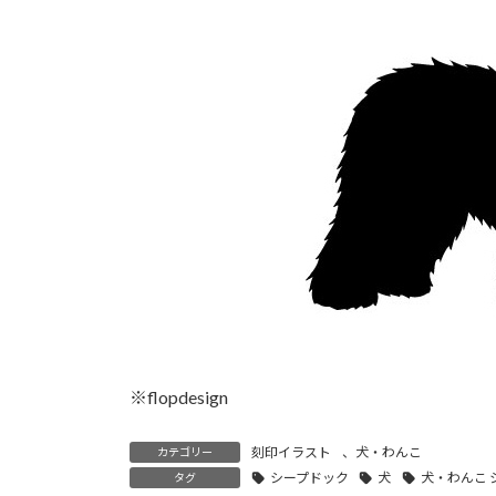
時
:
※flopdesign
刻印イラスト
、
犬・わんこ
カテゴリー
シープドック
犬
犬・わんこ 
タグ