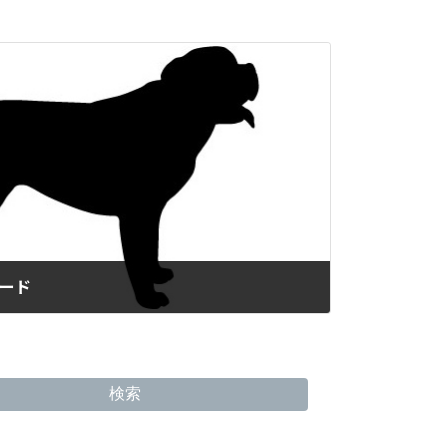
ナード
検索