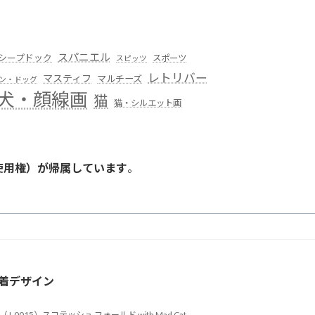
スパニエル
シープドック
スポーツ
スピッツ
レトリバー
マスティフ
マルチーズ
ン・ドッグ
犬・顔線画
猫
猫・シルエット画
使用権）が帰属しています
。
。
着デザイン
（J-0015）スコテッシュ フォールド with Mad Cat