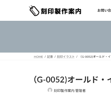
コ
ナ
ン
ビ
お問い
テ
ゲ
ン
ー
ツ
シ
へ
ョ
ス
ン
キ
に
ッ
移
プ
動
HOME
記事
刻印イラスト
（G-0052)オールド
（G-0052)オール
最
刻印製作案内 管理者
終
更
新
日