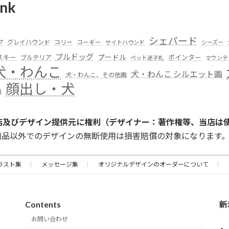
nk
シェパード
グレイハウンド
コリー
プ
コーギー
サイトハウンド
シーズー
ブルドッグ
スキー
プードル
ポインター
ブルテリア
ペット迷子札
マウンテ
犬・わんこ
犬・わんこ シルエット画
犬・わんこ、その他画
顔出し・犬
種
店及びデザイン提供元に権利（デザイナー：著作権等、当店は
商品以外でのデザインの無断使用は損害賠償の対象になります
ラスト集
メッセージ集
オリジナルデザインのオーダーについて
Contents
新
お問い合わせ