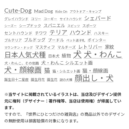
Cute-Dog
Mad Dog
Ride On
アウトドア・キャンプ
シェパード
グレイハウンド
コリー
コーギー
サイトハウンド
スパニエル
シープドック
スポーツ
シーズー
スピッツ
テリア
ハウンド
セントハウンド
チワワ
ハスキー
ブルドッグ
プードル
ポインター
ブルテリア
ペット迷子札
レトリバー
家紋
マスティフ
マルチーズ
マウンテン・ドッグ
犬
犬・わんこ
日本人気犬種
植物
日本犬
犬・わんこ シルエット画
犬・わんこ、その他画
犬・顔線画
猫
猫・顔線画
猫・シルエット画
顔出し・犬
誕生日十二星座
誕生月花
誕生花
謎の犬種
※
当サイトに掲載されているイラストは、当店及びデザイン提供
元に権利（デザイナー：著作権等、当店は使用権）が帰属してい
ます
。
ですので、『世界にひとつだけの雑貨店』の商品以外でのデザイン
の無断使用は損害賠償の対象になります。