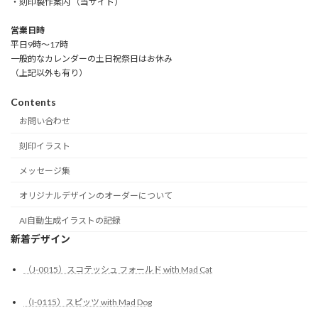
・刻印製作案内 （当サイト）
営業日時
平日9時～17時
一般的なカレンダーの土日祝祭日はお休み
（上記以外も有り）
Contents
お問い合わせ
刻印イラスト
メッセージ集
オリジナルデザインのオーダーについて
AI自動生成イラストの記録
新着デザイン
（J-0015）スコテッシュ フォールド with Mad Cat
（I-0115）スピッツ with Mad Dog