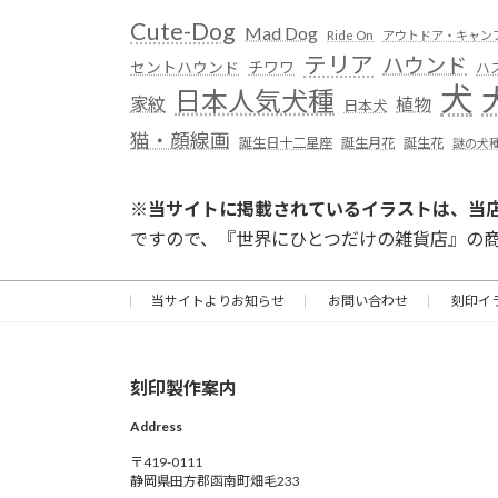
Cute-Dog
Mad Dog
Ride On
アウトドア・キャン
テリア
ハウンド
セントハウンド
チワワ
ハ
犬
日本人気犬種
家紋
植物
日本犬
猫・顔線画
誕生日十二星座
誕生月花
誕生花
謎の犬
※
当サイトに掲載されているイラストは、当
ですので、『世界にひとつだけの雑貨店』の
当サイトよりお知らせ
お問い合わせ
刻印イ
刻印製作案内
Address
〒419-0111
静岡県田方郡函南町畑毛233