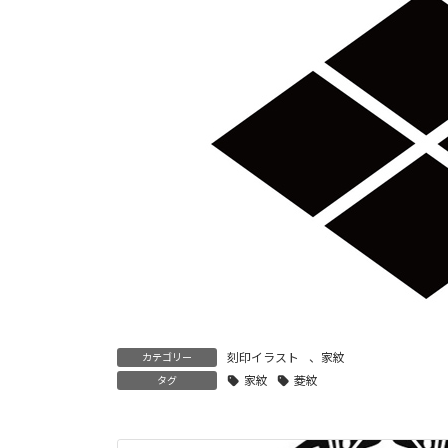
時
:
刻印イラスト
、
家紋
カテゴリー
家紋
菱紋
タグ