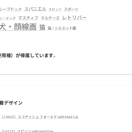
スパニエル
シープドック
スポーツ
スピッツ
レトリバー
マスティフ
マルチーズ
ン・ドッグ
犬・顔線画
猫
猫・シルエット画
使用権）が帰属しています
。
。
着デザイン
（J-0015）スコテッシュ フォールド with Mad Cat
（I-0115）スピッツ with Mad Dog