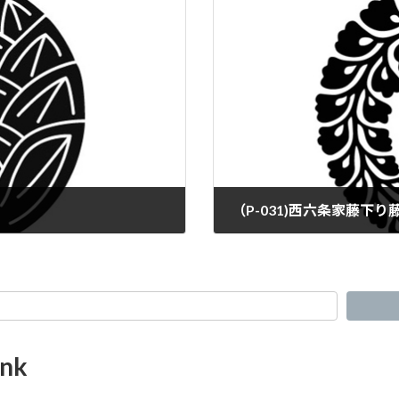
（P-031)西六条家藤下り
nk