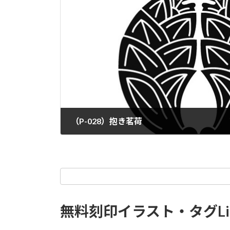
（P-028）抱き茗荷
無料刻印イラスト・タグLi