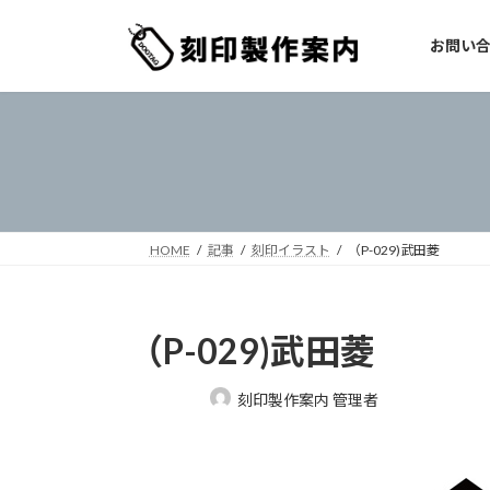
コ
ナ
ン
ビ
お問い
テ
ゲ
ン
ー
ツ
シ
へ
ョ
ス
ン
キ
に
ッ
移
プ
動
HOME
記事
刻印イラスト
（P-029)武田菱
（P-029)武田菱
最
刻印製作案内 管理者
終
更
新
日