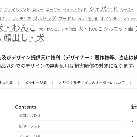
シェパード
グレイハウンド
コリー
プ
コーギー
サイトハウンド
シーズー
ブルドッグ
スキー
プードル
ポインター
ブルテリア
ペット迷子札
マウンテ
犬・わんこ
犬・わんこ シルエット画
犬・わんこ、その他画
顔出し・犬
種
店及びデザイン提供元に権利（デザイナー：著作権等、当店は
商品以外でのデザインの無断使用は損害賠償の対象になります
ラスト集
メッセージ集
オリジナルデザインのオーダーについて
Contents
新
お問い合わせ
刻印イラスト
メッセージ集