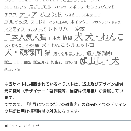
コリー
コーギー
サイトハウンド
シーズー
スパニエル
セントハウンド
シープドック
スポーツ
スピッツ
テリア
ハウンド
チワワ
ハスキー
ブルテリア
ブルドッグ
プードル
ポインター
ペット迷子札
マウンテン・ドッグ
レトリバー
家紋
マスティフ
マルチーズ
犬
犬・わんこ
日本人気犬種
植物
日本犬
犬・わんこ シルエット画
犬・わんこ、その他画
犬・顔線画
猫
猫・顔線画
猫・シルエット画
顔出し・犬
誕生日十二星座
誕生月花
誕生花
謎の犬種
顔出し・猫
※
当サイトに掲載されているイラストは、当店及びデザイン提供
元に権利（デザイナー：著作権等、当店は使用権）が帰属してい
ます
。
ですので、『世界にひとつだけの雑貨店』の商品以外でのデザイン
の無断使用は損害賠償の対象になります。
当サイトよりお知らせ