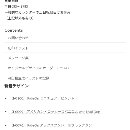
営業日時
平日9時～17時
一般的なカレンダーの土日祝祭日はお休み
（上記以外も有り）
Contents
お問い合わせ
刻印イラスト
メッセージ集
オリジナルデザインのオーダーについて
AI自動生成イラストの記録
新着デザイン
（I-0100） RideOn ミニチュア・ピンシャー
（I-0099）アメリカン・コッカースパニエル with Mad Dog
（I-0096） RideOn ダックスフンド ※ブラックタン