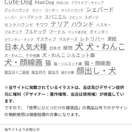
Cute-Dog
Mad Dog
Ride On
アウトドア・キャンプ
シェパード
グレイハウンド
コリー
コーギー
サイトハウンド
スパニエル
シープドック
スポーツ
シーズー
スピッツ
テリア
ハウンド
セントハウンド
チワワ
ハスキー
ブルドッグ
プードル
ポインター
ブルテリア
ペット迷子札
レトリバー
家紋
マスティフ
マルチーズ
マウンテン・ドッグ
犬
犬・わんこ
日本人気犬種
植物
日本犬
犬・わんこ シルエット画
犬・わんこ、その他画
犬・顔線画
猫
猫・顔線画
猫・シルエット画
顔出し・犬
誕生日十二星座
誕生月花
誕生花
謎の犬種
※
当サイトに掲載されているイラストは、当店及びデザイン提供
元に権利（デザイナー：著作権等、当店は使用権）が帰属してい
ます
。
ですので、『世界にひとつだけの雑貨店』の商品以外でのデザイン
の無断使用は損害賠償の対象になります。
当サイトよりお知らせ