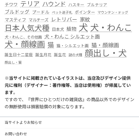
テリア
ハウンド
チワワ
ハスキー
ブルテリア
ブルドッグ
プードル
ポインター
ペット迷子札
マウンテン・ドッグ
レトリバー
家紋
マスティフ
マルチーズ
犬
犬・わんこ
日本人気犬種
植物
日本犬
犬・わんこ シルエット画
犬・わんこ、その他画
犬・顔線画
猫
猫・顔線画
猫・シルエット画
顔出し・犬
誕生日十二星座
誕生月花
誕生花
謎の犬種
顔出し・猫
※
当サイトに掲載されているイラストは、当店及びデザイン提供
元に権利（デザイナー：著作権等、当店は使用権）が帰属してい
ます
。
ですので、『世界にひとつだけの雑貨店』の商品以外でのデザイン
の無断使用は損害賠償の対象になります。
当サイトよりお知らせ
お問い合わせ