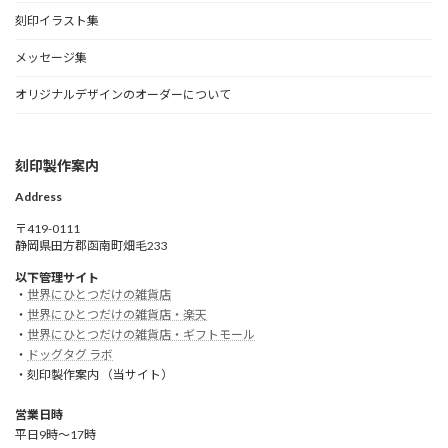
刻印イラスト集
メッセージ集
オリジナルデザインのオーダーについて
刻印製作案内
Address
〒419-0111
静岡県田方郡函南町畑毛233
以下管理サイト
・
世界にひとつだけの雑貨店
・
世界にひとつだけの雑貨店・楽天
・
世界にひとつだけの雑貨店・ギフトモール
・
ドッグタグ ラボ
・刻印製作案内 （当サイト）
営業日時
平日9時～17時